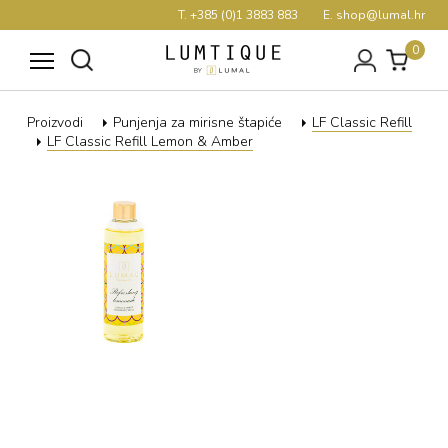
T. +385 (0)1 3883 883
E. shop@lumal.hr
0
Proizvodi
Punjenja za mirisne štapiće
LF Classic Refill
LF Classic Refill Lemon & Amber