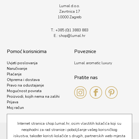
Lumal d.o.o.
Zavrtnica 17
10000 Zagreb
T.:
+385 (0)1 3883 883
E.:
shop@lumal.
hr
Pomoć korisnicima
Poveznice
Uvjeti poslovanja
Lumal aromatic luxury
Naručivanje
Plaćanje
Pratite nas
Otprema i dostava
Pravo na odustajanje
Mogućnost povrata
Proizvodi, kojih nema na zalihi
Prijava
Moj račun
Internet stranica shop.lumal.hr, osim vlastitih kolačića koji su
neophodni za rad stranice i poboljšanje vašeg korisničkog
Pravna obavijest
iskustva, također koristi kolačiće s drugih, partnerskih web-mjesta