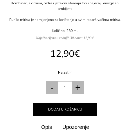
Kombinacija citrusa, cedra i jetre oni stvaraju topli osjećaj i energičan
ambijent.
Punilo mirisa je namijenjeno za korištenje u svim raspršivačima mirisa.
Količina: 250 ml
Najniža cijena u zadnjih 30 dana: 12,90 €
12,90
€
Na zalihi
DODAJ U KOŠARICU
Opis
Upozorenje