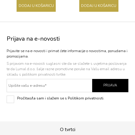
DODAJ U KOŠARICU
DODAJ U KOŠARICU
Prijava na e-novosti
Prijavite se na e-novosti i primat ćete informacije o novostima, ponudama i
promocijama.
S prijavom na e-novosti
suglasni ste da se slažete s uvjetima poslovanja
te da Lumal d.o.o. šalje razne promotivne poruke na Vašu email adresu u
skladu s politikom privatnosti tvrtke.
PRIJAVA
Pročitao/la sam i slažem se s Politikom privatnosti.
O tvrtci