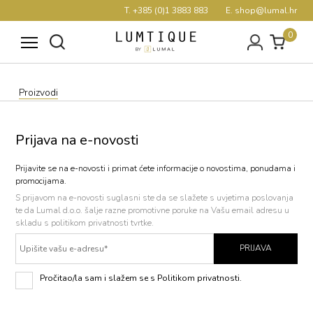
T. +385 (0)1 3883 883
E. shop@lumal.hr
0
Proizvodi
Prijava na e-novosti
Prijavite se na e-novosti i primat ćete informacije o novostima, ponudama i
promocijama.
S prijavom na e-novosti
suglasni ste da se slažete s uvjetima poslovanja
te da Lumal d.o.o. šalje razne promotivne poruke na Vašu email adresu u
skladu s politikom privatnosti tvrtke.
PRIJAVA
Pročitao/la sam i slažem se s Politikom privatnosti.