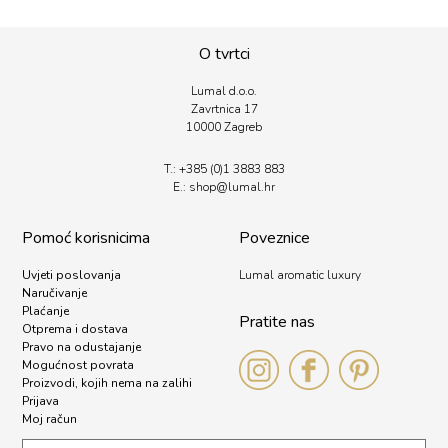
O tvrtci
Lumal d.o.o.
Zavrtnica 17
10000 Zagreb
T.:
+385 (0)1 3883 883
E.:
shop@lumal.
hr
Pomoć korisnicima
Poveznice
Uvjeti poslovanja
Lumal aromatic luxury
Naručivanje
Plaćanje
Pratite nas
Otprema i dostava
Pravo na odustajanje
Mogućnost povrata
Proizvodi, kojih nema na zalihi
Prijava
Moj račun