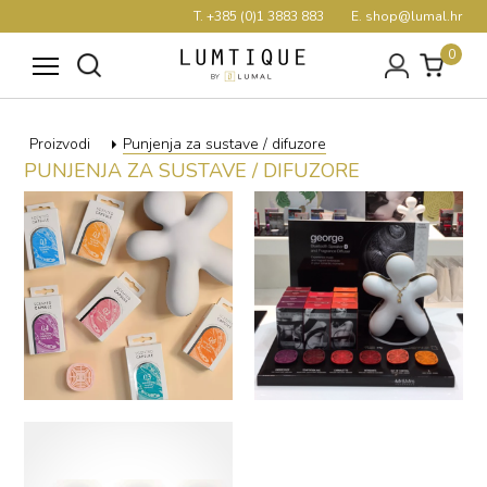
T. +385 (0)1 3883 883
E. shop@lumal.hr
0
Proizvodi
Punjenja za sustave / difuzore
PUNJENJA ZA SUSTAVE / DIFUZORE