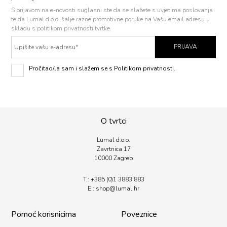
S prijavom na e-novosti
suglasni ste da se slažete s uvjetima poslovanja
te da Lumal d.o.o. šalje razne promotivne poruke na Vašu email adresu u
skladu s politikom privatnosti tvrtke.
PRIJAVA
Pročitao/la sam i slažem se s Politikom privatnosti.
O tvrtci
Lumal d.o.o.
Zavrtnica 17
10000 Zagreb
T.:
+385 (0)1 3883 883
E.:
shop@lumal.
hr
Pomoć korisnicima
Poveznice