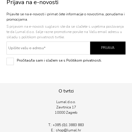
Prijava na e-novosti
Prijavite se na e-novosti i primat ćete informacije o novostima, ponudama i
promocijama.
S prijavom na e-novosti
suglasni ste da se slažete s uvjetima poslovanja
te da Lumal d.o.o. šalje razne promotivne poruke na Vašu email adresu u
skladu s politikom privatnosti tvrtke.
PRIJAVA
Pročitao/la sam i slažem se s Politikom privatnosti.
O tvrtci
Lumal d.o.o.
Zavrtnica 17
10000 Zagreb
T.:
+385 (0)1 3883 883
E.:
shop@lumal.
hr