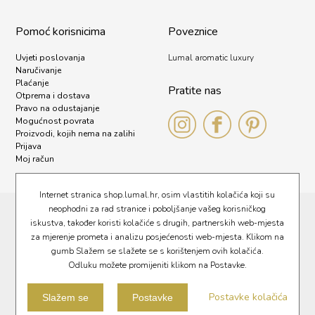
Pomoć korisnicima
Poveznice
Uvjeti poslovanja
Lumal aromatic luxury
Naručivanje
Plaćanje
Pratite nas
Otprema i dostava
Pravo na odustajanje
Mogućnost povrata
Proizvodi, kojih nema na zalihi
Prijava
Moj račun
Internet stranica shop.lumal.hr, osim vlastitih kolačića koji su
neophodni za rad stranice i poboljšanje vašeg korisničkog
Pravna obavijest
iskustva, također koristi kolačiće s drugih, partnerskih web-mjesta
Kolačići
za mjerenje prometa i analizu posjećenosti web-mjesta. Klikom na
gumb Slažem se slažete se s korištenjem ovih kolačića.
Politika privatnosti
Odluku možete promijeniti klikom na Postavke.
Obavijest za javnost
Postavke kolačića
©LUMAL d.o.o. 2021