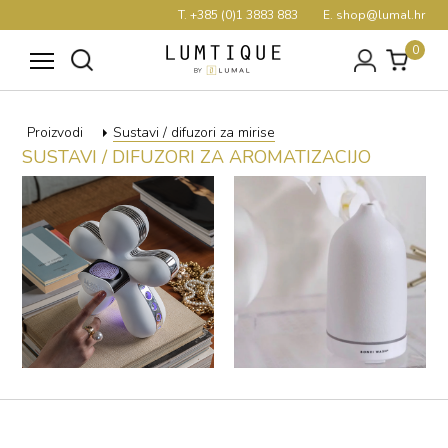
T. +385 (0)1 3883 883
E. shop@lumal.hr
0
Proizvodi
Sustavi / difuzori za mirise
SUSTAVI / DIFUZORI ZA AROMATIZACIJO