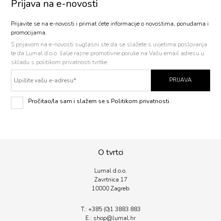
Prijava na e-novosti
Prijavite se na e-novosti i primat ćete informacije o novostima, ponudama i
promocijama.
S prijavom na e-novosti
suglasni ste da se slažete s uvjetima poslovanja
te da Lumal d.o.o. šalje razne promotivne poruke na Vašu email adresu u
skladu s politikom privatnosti tvrtke.
PRIJAVA
Pročitao/la sam i slažem se s Politikom privatnosti.
O tvrtci
Lumal d.o.o.
Zavrtnica 17
10000 Zagreb
T.:
+385 (0)1 3883 883
E.:
shop@lumal.
hr