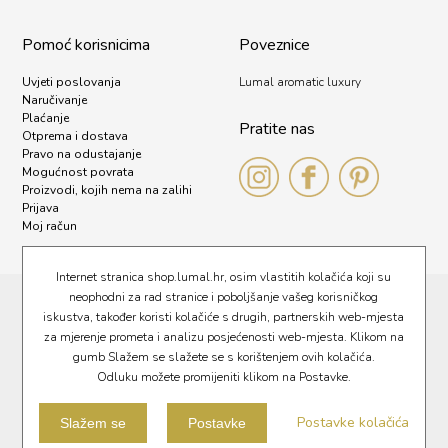
Pomoć korisnicima
Poveznice
Uvjeti poslovanja
Lumal aromatic luxury
Naručivanje
Plaćanje
Pratite nas
Otprema i dostava
Pravo na odustajanje
Mogućnost povrata
Proizvodi, kojih nema na zalihi
Prijava
Moj račun
Internet stranica shop.lumal.hr, osim vlastitih kolačića koji su
neophodni za rad stranice i poboljšanje vašeg korisničkog
Pravna obavijest
iskustva, također koristi kolačiće s drugih, partnerskih web-mjesta
Kolačići
za mjerenje prometa i analizu posjećenosti web-mjesta. Klikom na
gumb Slažem se slažete se s korištenjem ovih kolačića.
Politika privatnosti
Odluku možete promijeniti klikom na Postavke.
Obavijest za javnost
Postavke kolačića
©LUMAL d.o.o. 2021