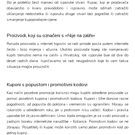
što je proteklo šest mjeseci od isporuke stvari. Kupac, koji je prodavača
obavijestio o kvaru pravodobno i ispravno, može odmah zatražiti
uklanjanje nedostatka ili isporuku druge stvari bez pogreške ili zatražiti
smanjenje kupoprodajne cijene.
Proizvodi, koji su označeni s »Nije na zalihi«
Ponuda proizvoda u internet trgovini se radi prirode posla putem internete
često i brzo mijenja i ažurira. Ukoliko proizvoda kojeg ste namjeravali
kupiti trenutno nema na zalihi u Hrvatskoj, rok isporuke bue od dva do
deset radnih dana. Ispričavamo se radi neugodnosti koje bi vam takva
situacija mogla prouzročit.
Kuponi s popustom i promotivni kodovi
Kao način posebne promocije korisnici mogu kuptiti određene proizvode uz
pomoć posebnih kupona i promotivnih kodova. Kuponi i šifre donose razne
pogodnosti, od popusta do poklona i vremenski su ograničeni. Moraju se
iskoristiti u određenom roku, jer u protivnom nisu važeći. Kodovi i pravila
uporabe bit će jasno definirani. Unos koda omogućen je za svaki proizvod u
zadnjim koraku internetske narudžbe – Košarica. Promotivni kodovi se ne
zbrajaju. Posjetitelj ili kupac može koristiti samo jedan promotivni kod po
jednoj kupnji.