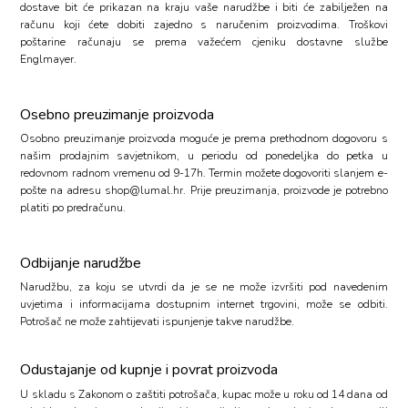
dostave bit će prikazan na kraju vaše narudžbe i biti će zabilježen na
računu koji ćete dobiti zajedno s naručenim proizvodima. Troškovi
poštarine računaju se prema važećem cjeniku dostavne službe
Englmayer.
Osebno preuzimanje proizvoda
Osobno preuzimanje proizvoda moguće je prema prethodnom dogovoru s
našim prodajnim savjetnikom, u periodu od ponedeljka do petka u
redovnom radnom vremenu od 9-17h. Termin možete dogovoriti slanjem e-
pošte na adresu
shop@lumal.hr
. Prije preuzimanja, proizvode je potrebno
platiti po predračunu.
Odbijanje narudžbe
Narudžbu, za koju se utvrdi da je se ne može izvršiti pod navedenim
uvjetima i informacijama dostupnim internet trgovini, može se odbiti.
Potrošač ne može zahtijevati ispunjenje takve narudžbe.
Odustajanje od kupnje i povrat proizvoda
U skladu s Zakonom o zaštiti potrošača, kupac može u roku od 14 dana od