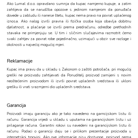
Ako Lumal d.o.o. opravdano sumnja da kupac namjerno kupuje, a zatim
zahtijeva da se narudžba opozove s jedinom namjerom da ponuđača
dovede u zabludu ili nanese štetu, kupac nema pravo na povrat uplaćenog
iznosa. Ako nalog izvrši pravna ili fizička osoba koja obavlja dobitnu
djelatnost, a plaćanje se izvrši prema predračunu, odredbe prethodnih
stavaka ne primjenjuju se. U tim i sličnim slučajevima razmotrit ćemo
svaki zahtjev za povrat robe pojedinačno, uzimajući u obzir sve razloge i
okolnosti u najvećoj mogućoj mjeri.
Reklamacije
Kupac ima pravu da u skladu s Zakonom o zaštiti potrošača, pri mogućoj
greški ne proizvodu zahtijevati da Ponuditelj proizvod zamijeni s novim
neoštećenim proizvodom ili izvrši povrat uplaćenih sredstava ili ukloni
grešku ili vrati srazmjerni dio uplaćenih sredstava.
Garancija
Proizvodi imaju garanciju ako je tako navedeno na garncijskom listu ili
računu. Garancija vrijedi u skladu s uputama na garancijskom listu i uz
prilaganje računa. Garantni rokovi su navedeni na garancijskom listu ili
računu. Podaci o garanciji daju se i prilikom prezentacije proizvoda u
internetskoj trgovini. Ako ove informacije nisu dostupne, proizvod nema