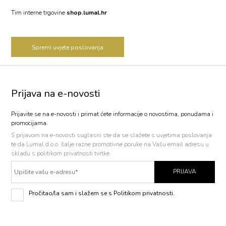
Tim interne trgovine
shop.lumal.hr
Spremi uvjete poslovanja
Prijava na e-novosti
Prijavite se na e-novosti i primat ćete informacije o novostima, ponudama i
promocijama.
S prijavom na e-novosti
suglasni ste da se slažete s uvjetima poslovanja
te da Lumal d.o.o. šalje razne promotivne poruke na Vašu email adresu u
skladu s politikom privatnosti tvrtke.
PRIJAVA
Pročitao/la sam i slažem se s Politikom privatnosti.