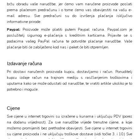
bržu obradu vaše narudžbe, jer ćemo vam naručene proizvode poslati
prema plaćenom predračunu i o tome ćemo vas obavijestiti na vašu e-
mail adresu. Sve predračuni su do izvršenja plaćanja isključivo
informativne prirode.
Paypal:
Proizvode može platiti putem Paypal računa. Paypal.com je
poslužitelj sigurnog e-plaćanja s kreditnim karticama. Prijavite se s
podacima vašeg PayPal računa te potvrdite plaćanje narudžbe. Vaše
plaćanje biti će zabilježeno kod nas i paket će biti otpremljen.
Izdavanje računa
Pri dostavi naručenih proizvoda kupcu, dostavljamo i račun. Ponuditelj
kupcu izdaje račun na trajnom mediju s rasčlanjenim troškovima i
uputama kako se može odustati od narudžbe, te vratiti artikle ukoliko je to
potrebno i moguće.
Cijene
Sve cijene u internet trgovini su izražene u kunama i uključuju PDV (porez
na dodanu vrijednost). Za sve narudžbe vrijede trenutne cijene, a koje
možemo promijeniti bez prethodne obavijesti. Sve cijene u internet trgovini
su cijene proizvoda i ne uključuju troškove dostave (vidi točke 3. i 10.) Sve