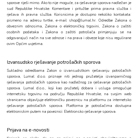
sporove riješi mirno. Ako to nije moguće, za rješavanje sporova nadležan je
sud Republike Hrvatske. Komentare i pritužbe prima pravna služba i
rješava ih pravna služba. Korisnicima je dostupno nekoliko kontakata:
pismeno na adresu tvrtke, e-mail
shop@lumal.hr
. Odredbe Zakona o
obveznim odnosima, Zakona o elektroničkoj trgovini, Zakona o zaštiti
osobnih podataka i Zakona o zaštiti potrošača primjenjuju se na
odgovarajući način na sve odnose i na prava i obveze koje nisu regulirane
ovim Općim uvjetima.
Izvansudsko rješavanje potrošačkih sporova
Sukladno odredbama Zakon o izvansudstkom rješavanju potrošačkih
sporova, Lumal d.o.o. priznaje niti jednog pružatelja izvanparničnog
rješavanja potrošačkih sporova kao nadležnog za rješavanje potrošačkih
sporova. Lumal d.o.o., koji kao pružatelj dobara i usluga omogućuje
internetsku trgovinu na području Republike Hrvatske, na svojim web
stranicama objavljuje elektroničku poveznicu na platformu za internetsko
rješavanje potrošačkih sporova. Platforma je potrošačima dostupna
elektroniskim putem na poveznici:
Elektronsko rješavanje sporova
.
Prijava na e-novosti