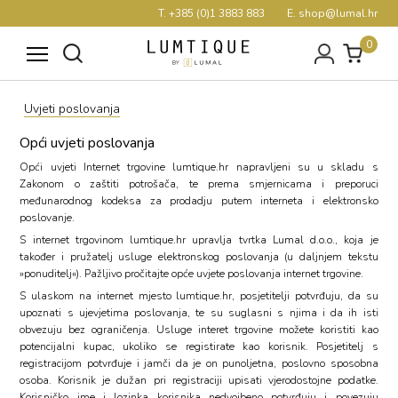
T. +385 (0)1 3883 883
E. shop@lumal.hr
0
Uvjeti poslovanja
Opći uvjeti poslovanja
Opći uvjeti Internet trgovine
lumtique.hr
napravljeni su u skladu s
Zakonom o zaštiti potrošača
, te prema smjernicama i preporuci
međunarodnog kodeksa za prodadju putem interneta i elektronsko
poslovanje.
S internet trgovinom
lumtique.hr
upravlja tvrtka Lumal d.o.o., koja je
također i pružatelj usluge elektronskog poslovanja (u daljnjem tekstu
»ponuditelj«). Pažljivo pročitajte opće uvjete poslovanja internet trgovine.
S ulaskom na internet mjesto
lumtique.hr
, posjetitelji potvrđuju, da su
upoznati s ujevjetima poslovanja, te su suglasni s njima i da ih isti
obvezuju bez ograničenja. Usluge interet trgovine možete koristiti kao
potencijalni kupac, ukoliko se registirate kao korisnik. Posjetitelj s
registracijom potvrđuje i jamči da je on punoljetna, poslovno sposobna
osoba. Korisnik je dužan pri registraciji upisati vjerodostojne podatke.
Korisničko ime i lozinka korisnika nedvojbeno potvrđuju i povezuju