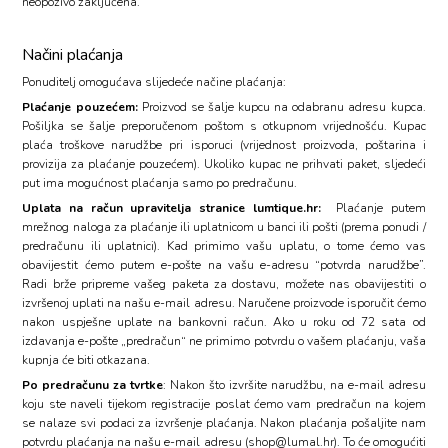
neopozivo zaključena.
Načini plaćanja
Ponuditelj omogućava slijedeće načine plaćanja:
Plaćanje pouzećem:
Proizvod se šalje kupcu na odabranu adresu kupca.
Pošiljka se šalje preporučenom poštom s otkupnom vrijednošću. Kupac
plaća troškove narudžbe pri isporuci (vrijednost proizvoda, poštarina i
provizija za plaćanje pouzećem). Ukoliko kupac ne prihvati paket, sljedeći
put ima mogućnost plaćanja samo po predračunu.
Uplata na račun upravitelja stranice lumtique.hr:
Plaćanje putem
mrežnog naloga za plaćanje ili uplatnicom u banci ili pošti (prema ponudi /
predračunu ili uplatnici). Kad primimo vašu uplatu, o tome ćemo vas
obavijestit ćemo putem e-pošte na vašu e-adresu “potvrda narudžbe”.
Radi brže pripreme vašeg paketa za dostavu, možete nas obavijestiti o
izvršenoj uplati na našu e-mail adresu. Naručene proizvode isporučit ćemo
nakon uspješne uplate na bankovni račun. Ako u roku od 72 sata od
izdavanja e-pošte „predračun“ ne primimo potvrdu o vašem plaćanju, vaša
kupnja će biti otkazana.
Po predračunu za tvrtke
: Nakon što izvršite narudžbu, na e-mail adresu
koju ste naveli tijekom registracije poslat ćemo vam predračun na kojem
se nalaze svi podaci za izvršenje plaćanja. Nakon plaćanja pošaljite nam
potvrdu plaćanja na našu e-mail adresu (shop@lumal.hr). To će omogućiti