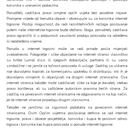
korisnika s unesenim podacima.
Ponuditelj zadržava pravo izmjene općih uvjeta bez posebne najave.
Promjene vrijede od trenutka objave i obvezujuće su za korisnika internet
trgovine. Postoji mogućnost, da radi raznihtehničkih razloga poslovanje
putem naše internetske trgovine bude otežano. Stoga, ponuditelj zadržava
pravo ograničiti ili u potpunosti zaustaviti prodaju proizvoda na određeno
ili neodređeno vrijeme.
Ponuda u internet trgovini može se radi prirode posla mijenjati
svakodnevno. Fotografije i slike objavljene na internet stranici vlasništvo
su tvrtke Lumal d.o.o. ili njegovih dobavljača, partnera ili su samo
simbolične i ne jamče za točnost proizvoda ili usluge. Sadržaj sa slikama
nije dozvoljeno kopirati za komercijalnu upotrebu ili distribuciju, niti ih je
dozvoljeno izmijeniti ili objavljivati na drugim internet stranicama. Ova
internet stranica također može sadržavati slike za koje je davatelj stekao
pravo korištenja, ali su zaštićene autorskim pravima trećih strana. Za
sadržaj na povezanim internet stranicama ne odgovaramo ni na koji način,
jer te internet stranice pripadaju drugim vlasnicima.
Također ne jamčimo za sigurnost podataka na povezanim internet
stranicama. Ovim Općim uvjetma poslovanje definira se rad internet
trgovine, prava i obveze posjetitelja, korisnika i kupca te poslovni odnos
trgovca i korisnika kao kupca proizvoda iz ponude internet trgovine.