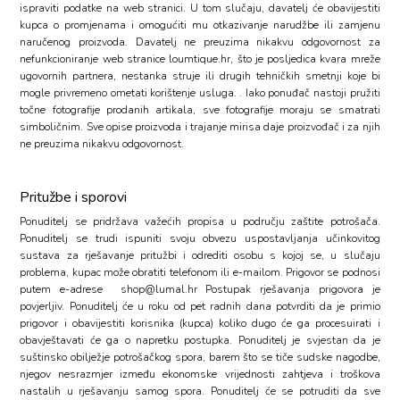
ispraviti podatke na web stranici. U tom slučaju, davatelj će obavijestiti
kupca o promjenama i omogućiti mu otkazivanje narudžbe ili zamjenu
naručenog proizvoda. Davatelj ne preuzima nikakvu odgovornost za
nefunkcioniranje web stranice loumtique.hr, što je posljedica kvara mreže
ugovornih partnera, nestanka struje ili drugih tehničkih smetnji koje bi
mogle privremeno ometati korištenje usluga. . Iako ponuđač nastoji pružiti
točne fotografije prodanih artikala, sve fotografije moraju se smatrati
simboličnim. Sve opise proizvoda i trajanje mirisa daje proizvođač i za njih
ne preuzima nikakvu odgovornost.
Pritužbe i sporovi
Ponuditelj se pridržava važećih propisa u području zaštite potrošača.
Ponuditelj se trudi ispuniti svoju obvezu uspostavljanja učinkovitog
sustava za rješavanje pritužbi i odrediti osobu s kojoj se, u slučaju
problema, kupac može obratiti telefonom ili e-mailom. Prigovor se podnosi
putem e-adrese
shop@lumal.hr
Postupak rješavanja prigovora je
povjerljiv. Ponuditelj će u roku od pet radnih dana potvrditi da je primio
prigovor i obavijestiti korisnika (kupca) koliko dugo će ga procesuirati i
obavještavati će ga o napretku postupka. Ponuditelj je svjestan da je
suštinsko obilježje potrošačkog spora, barem što se tiče sudske nagodbe,
njegov nesrazmjer između ekonomske vrijednosti zahtjeva i troškova
nastalih u rješavanju samog spora. Ponuditelj će se potruditi da sve