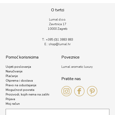
O tvrtci
Lumal d.o.o.
Zavrtnica 17
10000 Zagreb
T.:
+385 (0)1 3883 883
E.:
shop@lumal.
hr
Pomoć korisnicima
Poveznice
Uvjeti poslovanja
Lumal aromatic luxury
Naručivanje
Plaćanje
Pratite nas
Otprema i dostava
Pravo na odustajanje
Mogućnost povrata
Proizvodi, kojih nema na zalihi
Prijava
Moj račun