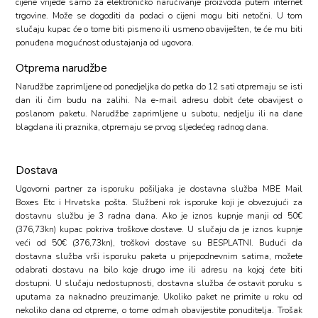
cijene vrijede samo za elektroničko naručivanje proizvoda putem internet
trgovine. Može se dogoditi da podaci o cijeni mogu biti netočni. U tom
slučaju kupac će o tome biti pismeno ili usmeno obaviješten, te će mu biti
ponuđena mogućnost odustajanja od ugovora.
Otprema narudžbe
Narudžbe zaprimljene od ponedjeljka do petka do 12 sati otpremaju se isti
dan ili čim budu na zalihi. Na e-mail adresu dobit ćete obavijest o
poslanom paketu. Narudžbe zaprimljene u subotu, nedjelju ili na dane
blagdana ili praznika, otpremaju se prvog sljedećeg radnog dana.
Dostava
Ugovorni partner za isporuku pošiljaka je dostavna služba MBE Mail
Boxes Etc i Hrvatska pošta. Službeni rok isporuke koji je obvezujući za
dostavnu službu je 3 radna dana. Ako je iznos kupnje manji od 50€
(376,73kn) kupac pokriva troškove dostave. U slučaju da je iznos kupnje
veći od 50€ (376,73kn), troškovi dostave su BESPLATNI. Budući da
dostavna služba vrši isporuku paketa u prijepodnevnim satima, možete
odabrati dostavu na bilo koje drugo ime ili adresu na kojoj ćete biti
dostupni. U slučaju nedostupnosti, dostavna služba će ostavit poruku s
uputama za naknadno preuzimanje. Ukoliko paket ne primite u roku od
nekoliko dana od otpreme, o tome odmah obavijestite ponuditelja. Trošak