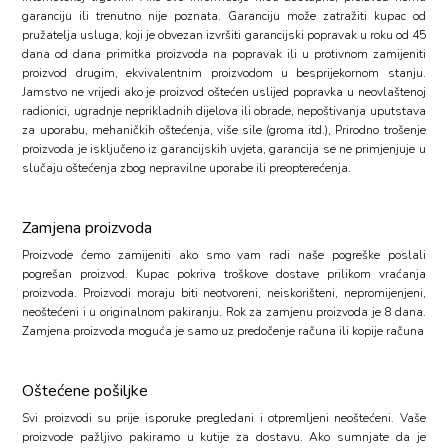
garanciju ili trenutno nije poznata. Garanciju može zatražiti kupac od
pružatelja usluga, koji je obvezan izvršiti garancijski popravak u roku od 45
dana od dana primitka proizvoda na popravak ili u protivnom zamijeniti
proizvod drugim, ekvivalentnim proizvodom u besprijekornom stanju.
Jamstvo ne vrijedi ako je proizvod oštećen uslijed popravka u neovlaštenoj
radionici, ugradnje neprikladnih dijelova ili obrade, nepoštivanja uputstava
za uporabu, mehaničkih oštećenja, više sile (groma itd.), Prirodno trošenje
proizvoda je isključeno iz garancijskih uvjeta, garancija se ne primjenjuje u
slučaju oštećenja zbog nepravilne uporabe ili preopterećenja.
Zamjena proizvoda
Proizvode ćemo zamijeniti ako smo vam radi naše pogreške poslali
pogrešan proizvod. Kupac pokriva troškove dostave prilikom vraćanja
proizvoda. Proizvodi moraju biti neotvoreni, neiskorišteni, nepromijenjeni,
neoštećeni i u originalnom pakiranju. Rok za zamjenu proizvoda je 8 dana.
Zamjena proizvoda moguća je samo uz predočenje računa ili kopije računa
Oštećene pošiljke
Svi proizvodi su prije isporuke pregledani i otpremljeni neoštećeni. Vaše
proizvode pažljivo pakiramo u kutije za dostavu. Ako sumnjate da je