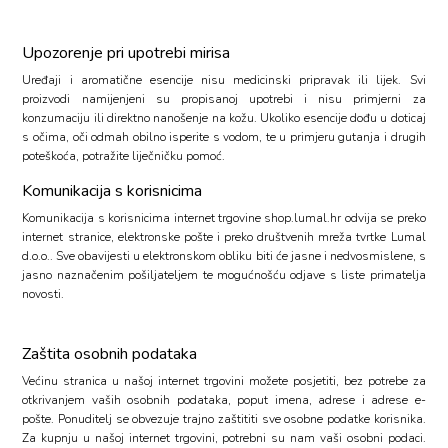
Upozorenje pri upotrebi mirisa
Uređaji i aromatične esencije nisu medicinski pripravak ili lijek. Svi
proizvodi namijenjeni su propisanoj upotrebi i nisu primjerni za
konzumaciju ili direktno nanošenje na kožu. Ukoliko esencije dođu u doticaj
s očima, oči odmah obilno isperite s vodom, te u primjeru gutanja i drugih
poteškoća, potražite liječničku pomoć.
Komunikacija s korisnicima
Komunikacija s korisnicima internet trgovine
shop.lumal.hr
odvija se preko
internet stranice, elektronske pošte i preko društvenih mreža tvrtke Lumal
d.o.o.. Sve obavijesti u elektronskom obliku biti će jasne i nedvosmislene, s
jasno naznačenim pošiljateljem te mogućnošću odjave s liste primatelja
novosti.
Zaštita osobnih podataka
Većinu stranica u našoj internet trgovini možete posjetiti, bez potrebe za
otkrivanjem vaših osobnih podataka, poput imena, adrese i adrese e-
pošte. Ponuditelj se obvezuje trajno zaštititi sve osobne podatke korisnika.
Za kupnju u našoj internet trgovini, potrebni su nam vaši osobni podaci.