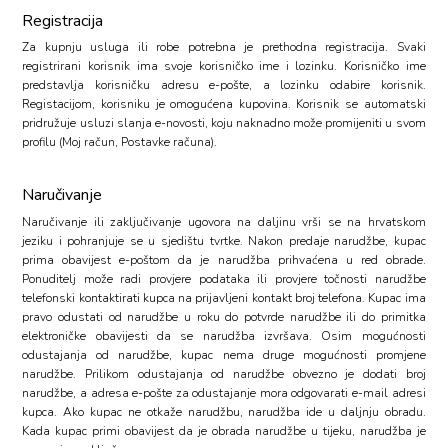
Registracija
Za kupnju usluga ili robe potrebna je prethodna registracija. Svaki
registrirani korisnik ima svoje korisničko ime i lozinku. Korisničko ime
predstavlja korisničku adresu e-pošte, a lozinku odabire korisnik.
Registacijom, korisniku je omogućena kupovina. Korisnik se automatski
pridružuje usluzi slanja e-novosti, koju naknadno može promijeniti u svom
profilu (Moj račun, Postavke računa).
Naručivanje
Naručivanje ili zaključivanje ugovora na daljinu vrši se na hrvatskom
jeziku i pohranjuje se u sjedištu tvrtke. Nakon predaje narudžbe, kupac
prima obavijest e-poštom da je narudžba prihvaćena u red obrade.
Ponuditelj može radi provjere podataka ili provjere točnosti narudžbe
telefonski kontaktirati kupca na prijavljeni kontakt broj telefona. Kupac ima
pravo odustati od narudžbe u roku do potvrde narudžbe ili do primitka
elektroničke obavijesti da se narudžba izvršava. Osim mogućnosti
odustajanja od narudžbe, kupac nema druge mogućnosti promjene
narudžbe. Prilikom odustajanja od narudžbe obvezno je dodati broj
narudžbe, a adresa e-pošte za odustajanje mora odgovarati e-mail adresi
kupca. Ako kupac ne otkaže narudžbu, narudžba ide u daljnju obradu.
Kada kupac primi obavijest da je obrada narudžbe u tijeku, narudžba je