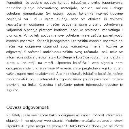
Ponuditelj će osobne podatke koristiti isključivo u svrhu ispunjavanja
narudžbe (slanje informativnog materijala, ponuda, računa) i druge
potrebne komunikacije. Svi osobni podaci korisnika internet trgovine
povjerljivi su i ni u kojem slučaju neće biti otkriveni ili otkriveni
neovlaštenim osobama ili trećim osobama, osim u svrhu potvrđivanja
valjanosti plaćanja platnom karticom, isporuke proizvoda, marketinga i
promocije. Ponuditelj poduzima sve potrebne mjere zaštite povjerljivosti
osobnih podataka. Korisnik je odgovoran i za zaštitu osobnih podataka na
način koji osigurava sigurnost svog korisničkog imena i lozinke te
odgovarajući softver i antivirusnu zaštitu svog računala. Ipak, neke se
informacije dobivaju automatski korištenjem kolačića i ostalih standardnih
alata u industriji na mreži. Upotreba kolačića i web signala nam
omogućava identificiranje vaše IP adrese, vrste preglednika koji koristite i
vaše ukupne mrežne aktivnosti. Ako na računalu isključite kolačiće, nećete
moći obaviti kupnju u internetskoj trgovini. Više o politici privatnosti možete
provjeriti na linku. Kupovina i plaćanje putem internetske trgovine je
sigurno.
Obveza odgovornosti
Pružatelj ulaže sve napore kako bi osigurao ažurnost i točnost informacija
objavljenih na njegovoj web stranici. Međutim, značajke proizvoda, rokovi
isporuke ili cijene mogu se promijeniti tako brzo da dobavljač ne može