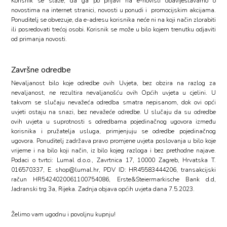
Korisnik se slaže, da ga po prijavi na e-novisti obaviještavamo o
novostima na internet stranici, novosti u ponudi i promocijskim akcijama.
Ponuditelj se obvezuje, da e-adresu korisnika neće ni na koji način zlorabiti
ili posredovati trećoj osobi. Korisnik se može u bilo kojem trenutku odjaviti
od primanja novosti.
Završne odredbe
Nevaljanost bilo koje odredbe ovih Uvjeta, bez obzira na razlog za
nevaljanost, ne rezultira nevaljanošću ovih Općih uvjeta u cjelini. U
takvom se slučaju nevažeća odredba smatra nepisanom, dok ovi opći
uvjeti ostaju na snazi, bez nevažeće odredbe. U slučaju da su odredbe
ovih uvjeta u suprotnosti s odredbama pojedinačnog ugovora između
korisnika i pružatelja usluga, primjenjuju se odredbe pojedinačnog
ugovora. Ponuditelj zadržava pravo promjene uvjeta poslovanja u bilo koje
vrijeme i na bilo koji način, iz bilo kojeg razloga i bez prethodne najave.
Podaci o tvrtci: Lumal d.o.o., Zavrtnica 17, 10000 Zagreb, Hrvatska T.
016570337, E. shop@lumal.hr, PDV ID: HR45583444206, transakcijski
račun HR5424020061100754086, Erste&Steiermarkische Bank d.d,
Jadranski trg 3a, Rijeka. Zadnja objava općih uvjeta dana 7.5.2023.
Želimo vam ugodnu i povoljnu kupnju!