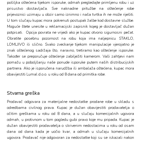
pošiljka oštećena tijekom isporuke, odmah pregledajte primljenu robu i uz
prisustvo dostavljača. Sve naknadne pritužbe na oštećenje robe
prijevoznici uzimaju u obzir samo iznimno i naša tvrtka ih ne može riješiti.
U tom slučaju kupac mora pokrenuti postupak žalbe kod dostavne službe.
Moguće štete unesite u reklamacijski zapisnik kojeg je dostavljač dužan
potpisati. Opcija povrata ne vrijedi ako je kupac otvorio sigurnosni pečat.
Obratite posebnu pozornost na robu koja ima naljepnicu STAKLO,
LOMLJIVO ili slično. Svako zveckanje tijekom manipulacije vjerojatno je
znak oštećenog sadržaja što, naravno, tretiramo kao oštećenje isporuke.
Također se preporučuje oštećenje zabilježiti kamerom. Vaši zahtjevi nam
pomažu u poboljšanju naše ponude isporuke putem naših distribucijskih
partnera. Ako je isporučena narudžba ili ambalaža oštećena, kupac mora
obavijestiti Lumal d.o.o. u roku od 8 dana od primitka robe.
Stvarna greška
Prodavač odgovara za materijalne nedostatke prodane robe u skladu s
odredbama civilnog prava. Kupac je dužan obavijestiti prodavatelja o
očitim greškama u roku od 8 dana, a u slučaju komercijalnih ugovora
odmah, u protivnom u tom pogledu gubi pravo koje mu pripada. Kupac je
dužan obavijestiti prodavatelja o skrivenim nedostacima u roku od osam
dana od dana kada je uočio kvar, a odmah u slučaju komercijalnih
ugovora. Prodavač nije odgovoran za nedostatke koji su se iskazali nakon