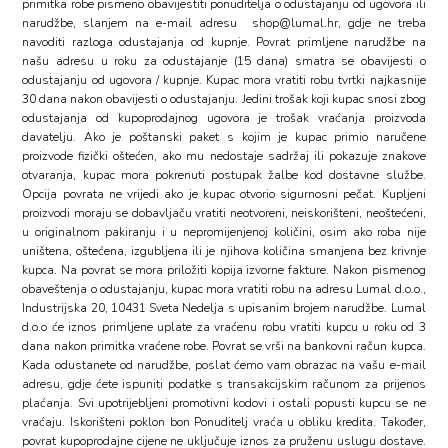
primitka robe pismeno obavijestiti ponuditelja o odustajanju od ugovora ili
narudžbe, slanjem na e-mail adresu
shop@lumal.hr
, gdje ne treba
navoditi razloga odustajanja od kupnje. Povrat primljene narudžbe na
našu adresu u roku za odustajanje (15 dana) smatra se obavijesti o
odustajanju od ugovora / kupnje. Kupac mora vratiti robu tvrtki najkasnije
30 dana nakon obavijesti o odustajanju. Jedini trošak koji kupac snosi zbog
odustajanja od kupoprodajnog ugovora je trošak vraćanja proizvoda
davatelju. Ako je poštanski paket s kojim je kupac primio naručene
proizvode fizički oštećen, ako mu nedostaje sadržaj ili pokazuje znakove
otvaranja, kupac mora pokrenuti postupak žalbe kod dostavne službe.
Opcija povrata ne vrijedi ako je kupac otvorio sigurnosni pečat. Kupljeni
proizvodi moraju se dobavljaču vratiti neotvoreni, neiskorišteni, neoštećeni,
u originalnom pakiranju i u nepromijenjenoj količini, osim ako roba nije
uništena, oštećena, izgubljena ili je njihova količina smanjena bez krivnje
kupca. Na povrat se mora priložiti kopija izvorne fakture. Nakon pismenog
obaveštenja o odustajanju, kupac mora vratiti robu na adresu Lumal d.o.o.,
Industrijska 20, 10431 Sveta Nedelja s upisanim brojem narudžbe. Lumal
d.o.o će iznos primljene uplate za vraćenu robu vratiti kupcu u roku od 3
dana nakon primitka vraćene robe. Povrat se vrši na bankovni račun kupca.
Kada odustanete od narudžbe, poslat ćemo vam obrazac na vašu e-mail
adresu, gdje ćete ispuniti podatke s transakcijskim računom za prijenos
plaćanja. Svi upotrijebljeni promotivni kodovi i ostali popusti kupcu se ne
vraćaju. Iskorišteni poklon bon Ponuditelj vraća u obliku kredita. Također,
povrat kupoprodajne cijene ne uključuje iznos za pruženu uslugu dostave.