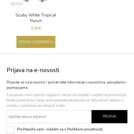
Scuby White Tropical
Punch
3,90
€
DODAJ U KOŠARICU
Prijava na e-novosti
Prijavite se na e-novosti i primat ćete informacije o novostima, ponudama i
promocijama.
S prijavom na e-novosti
suglasni ste da se slažete s uvjetima poslovanja
te da Lumal d.o.o. šalje razne promotivne poruke na Vašu email adresu u
skladu s politikom privatnosti tvrtke.
PRIJAVA
Pročitao/la sam i slažem se s Politikom privatnosti.