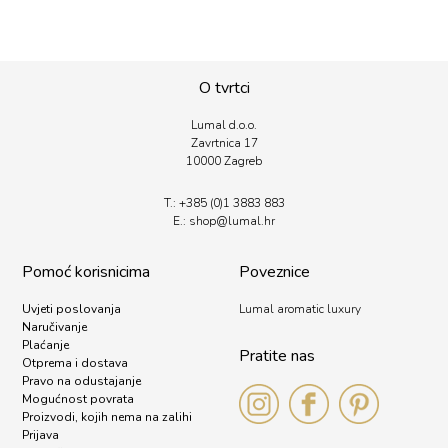
O tvrtci
Lumal d.o.o.
Zavrtnica 17
10000 Zagreb
T.:
+385 (0)1 3883 883
E.:
shop@lumal.
hr
Pomoć korisnicima
Poveznice
Uvjeti poslovanja
Lumal aromatic luxury
Naručivanje
Plaćanje
Pratite nas
Otprema i dostava
Pravo na odustajanje
Mogućnost povrata
Proizvodi, kojih nema na zalihi
Prijava