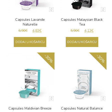
Capsules Lavande
Capsules Malaysian Black
Naturelle
Tea
6,90
€
4,83
€
5,90
€
4,13
€
DODAJ U KOŠARICU
DODAJ U KOŠARICU
-30%
-30%
Capsules Maldivian Breeze
Capsules Natural Balance