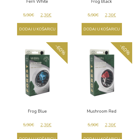
Fern White
Frog Black
5,90
€
2,36
€
5,90
€
2,36
€
DODAJ U KOŠARICU
DODAJ U KOŠARICU
-60%
-60%
Frog Blue
Mushroom Red
5,90
€
2,36
€
5,90
€
2,36
€