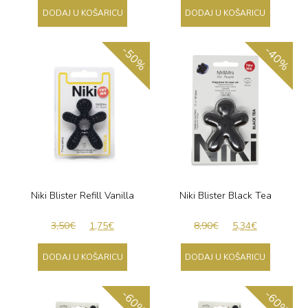
DODAJ U KOŠARICU
DODAJ U KOŠARICU
-50%
-40%
Niki Blister Refill Vanilla
Niki Blister Black Tea
3,50
€
1,75
€
8,90
€
5,34
€
DODAJ U KOŠARICU
DODAJ U KOŠARICU
-60%
-60%