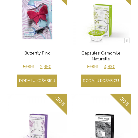
Butterfly Pink
Capsules Camomile
Naturelle
5,90
€
2,95
€
6,90
€
4,83
€
DODAJ U KOŠARICU
DODAJ U KOŠARICU
-30%
-30%