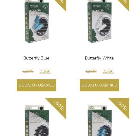
Butterfly Blue
Butterfly White
5,90
€
2,36
€
5,90
€
2,36
€
DODAJ U KOŠARICU
DODAJ U KOŠARICU
-60%
-60%