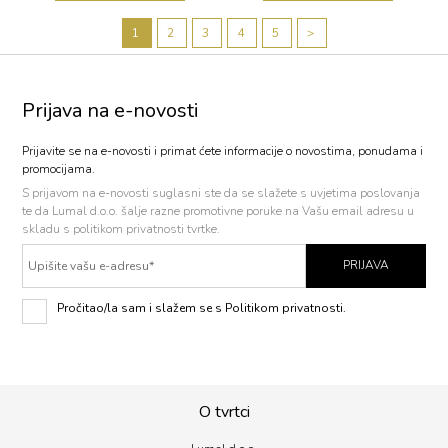
1
2
3
4
5
>
Prijava na e-novosti
Prijavite se na e-novosti i primat ćete informacije o novostima, ponudama i
promocijama.
S prijavom na e-novosti
suglasni ste da se slažete s uvjetima poslovanja
te da Lumal d.o.o. šalje razne promotivne poruke na Vašu email adresu u
skladu s politikom privatnosti tvrtke.
PRIJAVA
Pročitao/la sam i slažem se s Politikom privatnosti.
O tvrtci