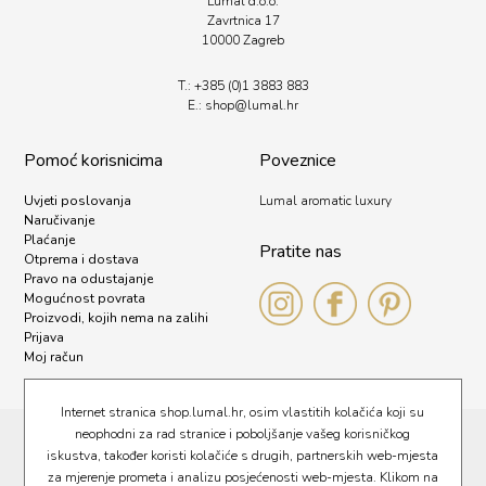
Lumal d.o.o.
Zavrtnica 17
10000 Zagreb
T.:
+385 (0)1 3883 883
E.:
shop@lumal.
hr
Pomoć korisnicima
Poveznice
Uvjeti poslovanja
Lumal aromatic luxury
Naručivanje
Plaćanje
Pratite nas
Otprema i dostava
Pravo na odustajanje
Mogućnost povrata
Proizvodi, kojih nema na zalihi
Prijava
Moj račun
Internet stranica shop.lumal.hr, osim vlastitih kolačića koji su
neophodni za rad stranice i poboljšanje vašeg korisničkog
Pravna obavijest
iskustva, također koristi kolačiće s drugih, partnerskih web-mjesta
Kolačići
za mjerenje prometa i analizu posjećenosti web-mjesta. Klikom na