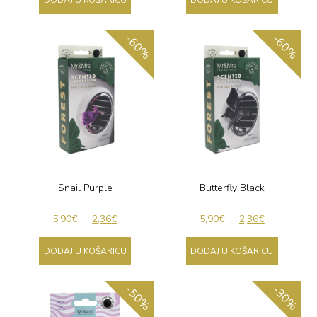
DODAJ U KOŠARICU
DODAJ U KOŠARICU
-60%
-60%
Snail Purple
Butterfly Black
5,90
€
2,36
€
5,90
€
2,36
€
DODAJ U KOŠARICU
DODAJ U KOŠARICU
-50%
-30%