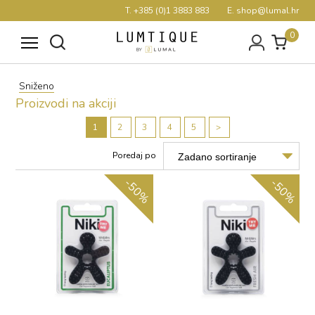
T. +385 (0)1 3883 883
E. shop@lumal.hr
0
Sniženo
Proizvodi na akciji
1
2
3
4
5
>
Poredaj po
-50%
-50%