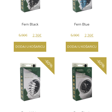
Fern Black
Fern Blue
5,90
€
2,36
€
5,90
€
2,36
€
DODAJ U KOŠARICU
DODAJ U KOŠARICU
-60%
-60%