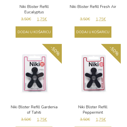
Niki Blister Refill
Niki Blister Refill Fresh Air
Eucalyptus
3,50
€
1,75
€
3,50
€
1,75
€
DODAJ U KOŠARICU
DODAJ U KOŠARICU
-50%
-50%
Niki Blister Refill Gardenia
Niki Blister Refill
of Tahiti
Peppermint
3,50
€
1,75
€
3,50
€
1,75
€